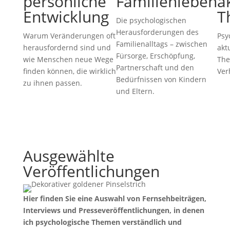
persönliche
Familienleben
a
Entwicklung
T
Die psychologischen
Herausforderungen des
Warum Veränderungen oft
Psy
Familienalltags – zwischen
herausfordernd sind und
akt
Fürsorge, Erschöpfung,
wie Menschen neue Wege
The
Partnerschaft und den
finden können, die wirklich
Ver
Bedürfnissen von Kindern
zu ihnen passen.
und Eltern.
Ausgewählte
Veröffentlichungen
Hier finden Sie eine Auswahl von Fernsehbeiträgen,
Interviews und Presseveröffentlichungen, in denen
ich psychologische Themen verständlich und