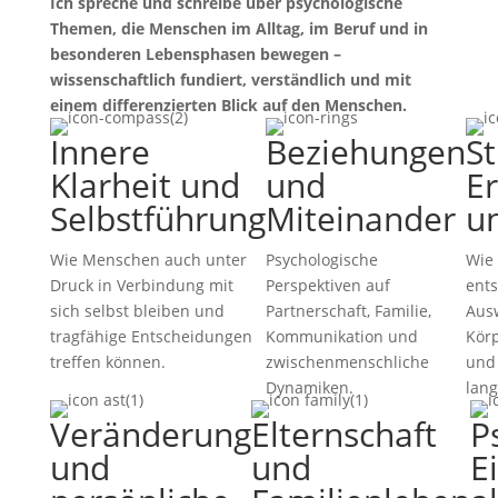
Ich spreche und schreibe über psychologische
Themen, die Menschen im Alltag, im Beruf und in
besonderen Lebensphasen bewegen –
wissenschaftlich fundiert, verständlich und mit
einem differenzierten Blick auf den Menschen.
Innere
Beziehungen
St
Klarheit und
und
E
Selbstführung
Miteinander
u
Wie Menschen auch unter
Psychologische
Wie
Druck in Verbindung mit
Perspektiven auf
ents
sich selbst bleiben und
Partnerschaft, Familie,
Ausw
tragfähige Entscheidungen
Kommunikation und
Körp
treffen können.
zwischenmenschliche
und
Dynamiken.
lang
Veränderung
Elternschaft
P
und
und
E